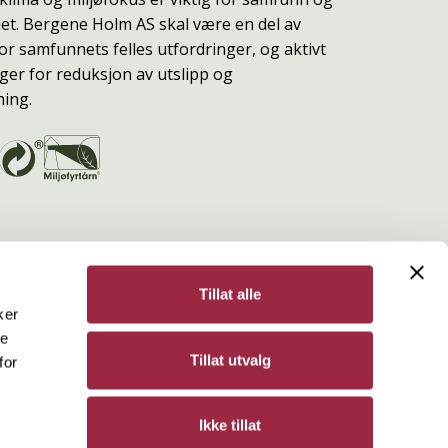
t. Bergene Holm AS skal være en del av
or samfunnets felles utfordringer, og aktivt
ger for reduksjon av utslipp og
ning.
Tillat alle
ker
de
Bergene Holm
Tillat utvalg
for
Personvern
Ikke tillat