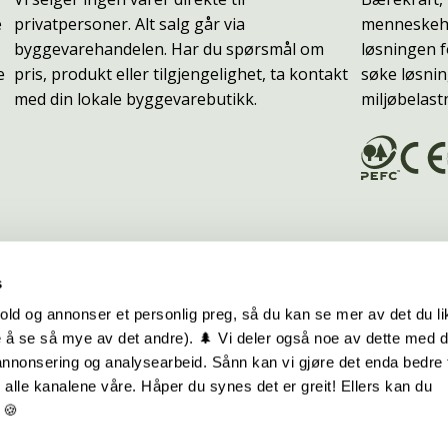
e
privatpersoner. Alt salg går via
menneskehe
byggevarehandelen. Har du spørsmål om
løsningen f
e
pris, produkt eller tilgjengelighet, ta kontakt
søke løsnin
med din lokale byggevarebutikk.
miljøbelast
s
old og annonser et personlig preg, så du kan se mer av det du li
 å se så mye av det andre). 🌲 Vi deler også noe av dette med 
m oss
Hurtiglenker
 annonsering og analysearbeid. Sånn kan vi gjøre det enda bedre 
alle kanalene våre. Håper du synes det er greit! Ellers kan du
be hos oss
Ofte stilte spørsmål
 🍪
takt oss
Eksteriørkolleksjoner