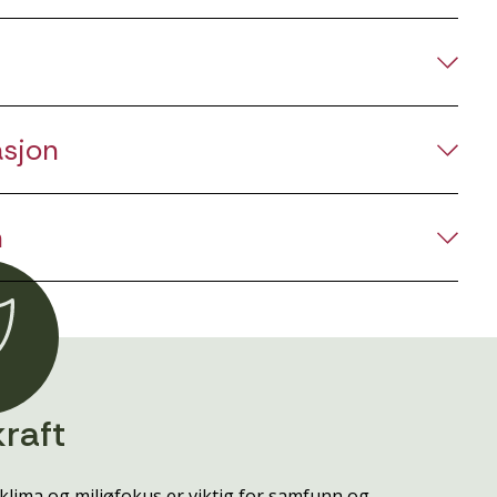
asjon
n
raft
klima og miljøfokus er viktig for samfunn og