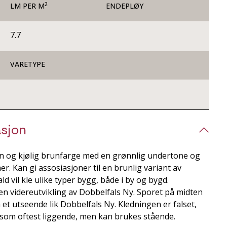
2
LM PER M
ENDEPLØY
7.7
VARETYPE
sjon
n og kjølig brunfarge med en grønnlig undertone og
er. Kan gi assosiasjoner til en brunlig variant av
d vil kle ulike typer bygg, både i by og bygd.
en videreutvikling av Dobbelfals Ny. Sporet på midten
 et utseende lik Dobbelfals Ny. Kledningen er falset,
som oftest liggende, men kan brukes stående.