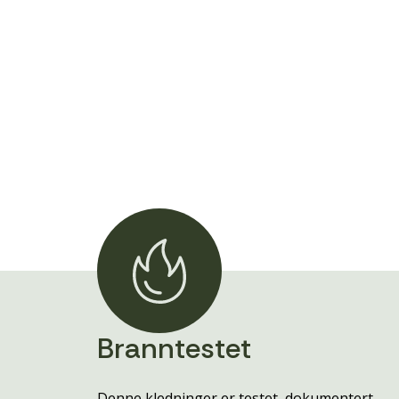
Branntestet
Denne kledninger er testet, dokumentert,