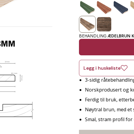
BEHANDLING
ÆDELBRUN K
Legg i huskeliste
3-sidig råtebehandlin
Norskprodusert og ko
Ferdig til bruk, etter
Nøytral brun, med et
Smal, stram profil fo