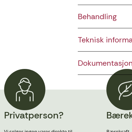
Behandling
Teknisk inform
Dokumentasjo
Privatperson?
Bærek
Vi selger ingen varer direkte til
Bærekraft, 