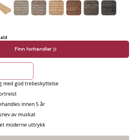
ald
Finn forhandler
g med god trebeskyttelse
rtreist
behandles innen 5 år
 snev av muskat
r et moderne uttrykk