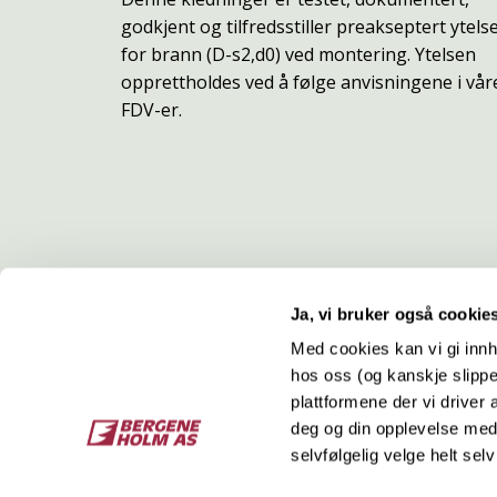
godkjent og tilfredsstiller preakseptert ytels
for brann (D-s2,d0) ved montering. Ytelsen
opprettholdes ved å følge anvisningene i vår
FDV-er.
Ja, vi bruker også cookie
Med cookies kan vi gi innh
hos oss (og kanskje slippe
Kontakt
O
plattformene der vi driver
deg og din opplevelse med 
Bergene Holm AS
Job
selvfølgelig velge helt selv
Tel: +47 33 15 66 66
Kon