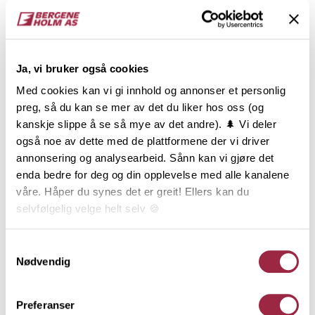
Gran
7.7
NOBB
VARETYPE
Ja, vi bruker også cookies
53088912
Med cookies kan vi gi innhold og annonser et personlig
preg, så du kan se mer av det du liker hos oss (og
kanskje slippe å se så mye av det andre). 🌲 Vi deler
Produktinformasjon
også noe av dette med de plattformene der vi driver
annonsering og analysearbeid. Sånn kan vi gjøre det
Dobbelfals Ny med spor er en videreutvikling av
enda bedre for deg og din opplevelse med alle kanalene
Dobbelfals Ny, og en klassiker i ny og spennende
våre. Håper du synes det er greit! Ellers kan du
drakt. Sporet på midten av bordet gir kledningen et
selvfølgelig velge helt selv 🍪
utseende lik 2 stykk 19x73 Dobbelfals Ny. Dobbelfals
Ny med spor kan monteres både stående og
Her kan du lese vår personvernerklæring.
Samtykkevalg
liggende, men er mest brukt liggende. Den blir ofte
Nødvendig
benyttet som en effekt på deler av veggen, eller i en
kombinasjon og blanding med andre dimensjoner av
Dobbelfals Ny.
Preferanser