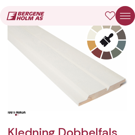
Forside
Produkter
Kledning Dobbelfals spor
Kledning Dobbelfals