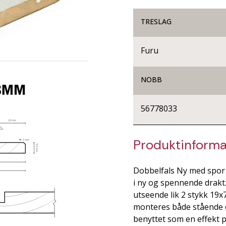
TRESLAG
Furu
NOBB
56778033
Produktinforma
Dobbelfals Ny med spor e
i ny og spennende drakt.
utseende lik 2 stykk 19
monteres både stående o
benyttet som en effekt p