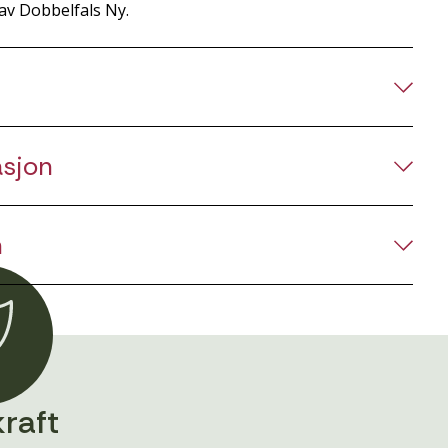
av Dobbelfals Ny.
asjon
n
raft