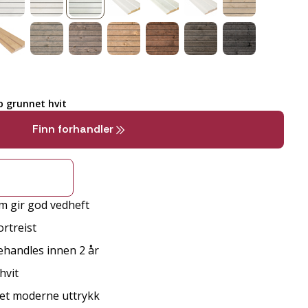
 grunnet hvit
Finn forhandler
m gir god vedheft
rtreist
behandles innen 2 år
hvit
r et moderne uttrykk