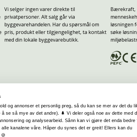
Vi selger ingen varer direkte til
Bærekraft, 
e
privatpersoner. Alt salg går via
menneskehe
byggevarehandelen. Har du spørsmål om
løsningen f
e
pris, produkt eller tilgjengelighet, ta kontakt
søke løsnin
med din lokale byggevarebutikk.
miljøbelast
s
old og annonser et personlig preg, så du kan se mer av det du li
 å se så mye av det andre). 🌲 Vi deler også noe av dette med 
m oss
Hurtiglenker
 annonsering og analysearbeid. Sånn kan vi gjøre det enda bedre 
alle kanalene våre. Håper du synes det er greit! Ellers kan du
be hos oss
Ofte stilte spørsmål
 🍪