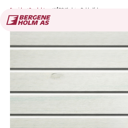
Forside
Produkter
VÅRO Kledning Dobbelfals spor