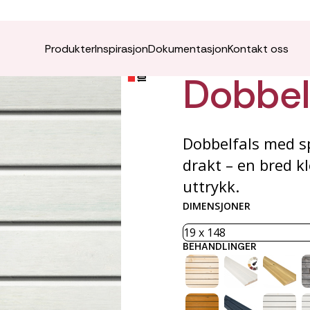
VÅRO K
Produkter
Inspirasjon
Dokumentasjon
Kontakt oss
Dobbel
Dobbelfals med sp
drakt – en bred k
uttrykk.
DIMENSJONER
BEHANDLINGER