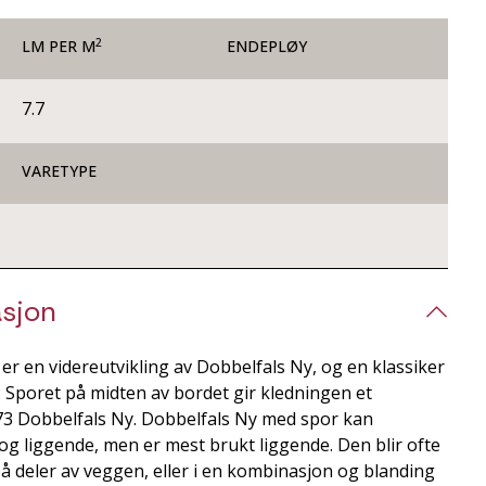
2
LM PER M
ENDEPLØY
7.7
VARETYPE
sjon
r en videreutvikling av Dobbelfals Ny, og en klassiker
 Sporet på midten av bordet gir kledningen et
x73 Dobbelfals Ny. Dobbelfals Ny med spor kan
g liggende, men er mest brukt liggende. Den blir ofte
å deler av veggen, eller i en kombinasjon og blanding