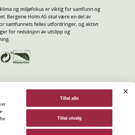
klima og miljøfokus er viktig for samfunn og
t. Bergene Holm AS skal være en del av
or samfunnets felles utfordringer, og aktivt
ger for reduksjon av utslipp og
ning.
Tillat alle
ker
de
Bergene Holm
Tillat utvalg
for
Personvern