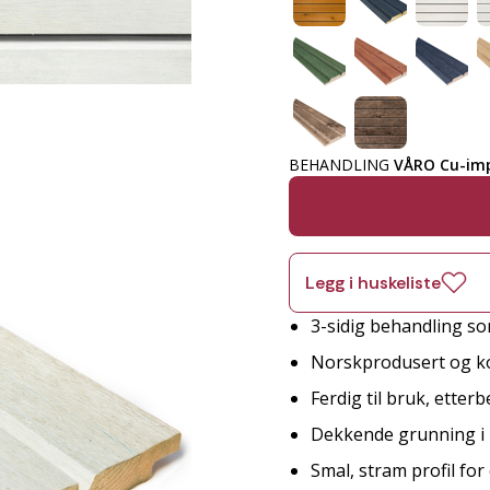
BEHANDLING
VÅRO Cu-imp
Legg i huskeliste
3-sidig behandling so
Norskprodusert og ko
Ferdig til bruk, etter
Dekkende grunning i 
Smal, stram profil fo