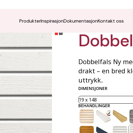
VÅRO K
Produkter
Inspirasjon
Dokumentasjon
Kontakt oss
Dobbel
Dobbelfals Ny med
drakt – en bred k
uttrykk.
DIMENSJONER
BEHANDLINGER