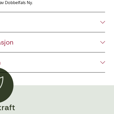
av Dobbelfals Ny.
asjon
n
raft