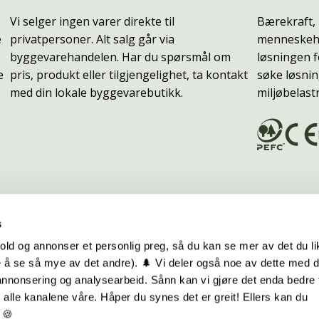
Vi selger ingen varer direkte til
Bærekraft, 
e
privatpersoner. Alt salg går via
menneskehe
byggevarehandelen. Har du spørsmål om
løsningen f
e
pris, produkt eller tilgjengelighet, ta kontakt
søke løsnin
med din lokale byggevarebutikk.
miljøbelast
s
old og annonser et personlig preg, så du kan se mer av det du li
 å se så mye av det andre). 🌲 Vi deler også noe av dette med 
m oss
Hurtiglenker
 annonsering og analysearbeid. Sånn kan vi gjøre det enda bedre 
alle kanalene våre. Håper du synes det er greit! Ellers kan du
be hos oss
Ofte stilte spørsmål
 🍪