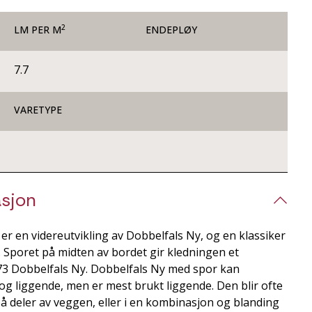
2
LM PER M
ENDEPLØY
7.7
VARETYPE
sjon
r en videreutvikling av Dobbelfals Ny, og en klassiker
 Sporet på midten av bordet gir kledningen et
x73 Dobbelfals Ny. Dobbelfals Ny med spor kan
g liggende, men er mest brukt liggende. Den blir ofte
å deler av veggen, eller i en kombinasjon og blanding