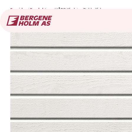
Forside
Produkter
VÅRO Kledning Dobbelfals spor