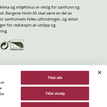
klima og miljøfokus er viktig for samfunn og
t. Bergene Holm AS skal være en del av
or samfunnets felles utfordringer, og aktivt
ger for reduksjon av utslipp og
ning.
Tillat alle
ker
de
Bergene Holm
Tillat utvalg
for
Personvern