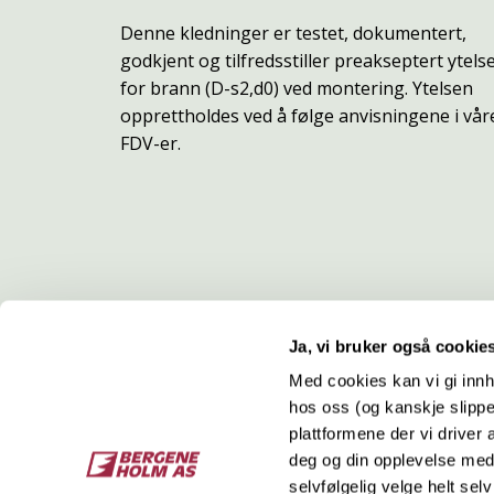
Denne kledninger er testet, dokumentert,
godkjent og tilfredsstiller preakseptert ytels
for brann (D-s2,d0) ved montering. Ytelsen
opprettholdes ved å følge anvisningene i vår
FDV-er.
Ja, vi bruker også cookie
Med cookies kan vi gi innh
hos oss (og kanskje slippe
Kontakt
O
plattformene der vi driver
deg og din opplevelse med 
Bergene Holm AS
Job
selvfølgelig velge helt selv