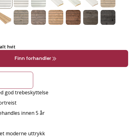
lt hvit
Finn forhandler
d god trebeskyttelse
rtreist
behandles innen 5 år
r et moderne uttrykk