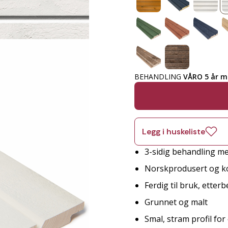
BEHANDLING
VÅRO 5 år ma
Legg i huskeliste
3-sidig behandling me
Norskprodusert og ko
Ferdig til bruk, etter
Grunnet og malt
Smal, stram profil fo