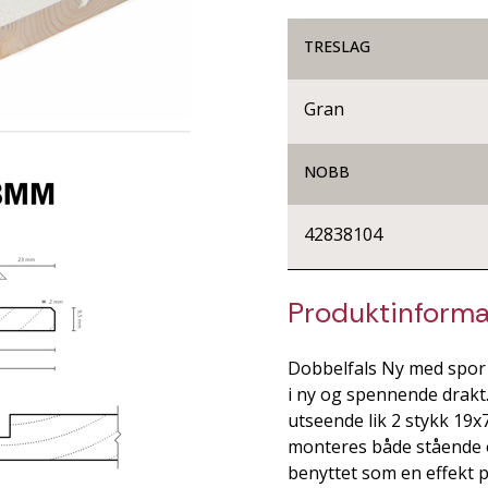
TRESLAG
Gran
NOBB
42838104
Produktinforma
Dobbelfals Ny med spor e
i ny og spennende drakt.
utseende lik 2 stykk 19
monteres både stående o
benyttet som en effekt p