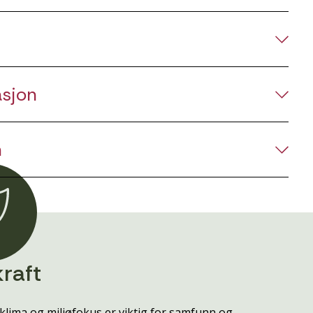
asjon
n
raft
klima og miljøfokus er viktig for samfunn og