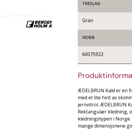
TRESLAG
Gran
NOBB
60075922
Produktinforma
ÆDELBRUN Kald er en fi
med et lite hint av skimm
jernvitrol. ÆDELBRUN Kal
Rektangulær kledning, o
kledningstypen i Norge.
mange dimensjonene gir