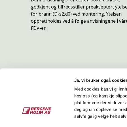
godkjent og tilfredsstiller preakseptert ytels
for brann (D-s2,d0) ved montering. Ytelsen
opprettholdes ved å følge anvisningene i vår
FDV-er.
Ja, vi bruker også cookie
Med cookies kan vi gi innh
hos oss (og kanskje slippe
Kontakt
O
plattformene der vi driver
deg og din opplevelse med 
Bergene Holm AS
Job
selvfølgelig velge helt selv
Tel: +47 33 15 66 66
Kon