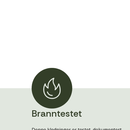
Branntestet
Denne kledninger er testet, dokumentert,