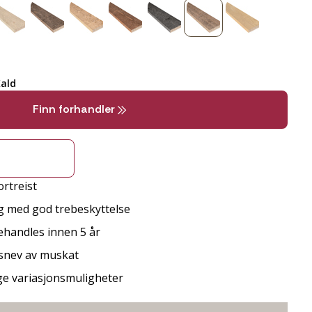
ald
Finn forhandler
rtreist
g med god trebeskyttelse
behandles innen 5 år
 snev av muskat
ge variasjonsmuligheter