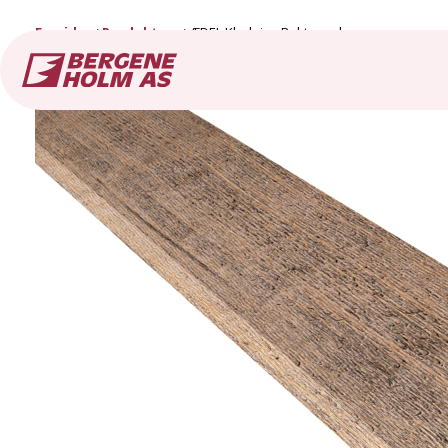
Forside
Produkter
ÆDEL Kledning Rektangulær