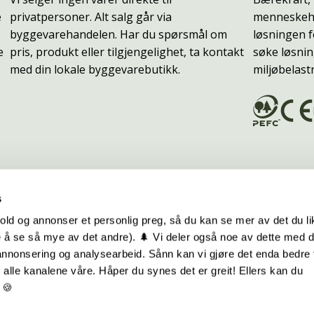
e
privatpersoner. Alt salg går via
menneskehe
byggevarehandelen. Har du spørsmål om
løsningen f
e
pris, produkt eller tilgjengelighet, ta kontakt
søke løsnin
med din lokale byggevarebutikk.
miljøbelast
s
old og annonser et personlig preg, så du kan se mer av det du li
 å se så mye av det andre). 🌲 Vi deler også noe av dette med 
m oss
Hurtiglenker
 annonsering og analysearbeid. Sånn kan vi gjøre det enda bedre 
alle kanalene våre. Håper du synes det er greit! Ellers kan du
be hos oss
Ofte stilte spørsmål
 🍪
takt oss
Eksteriørkolleksjoner