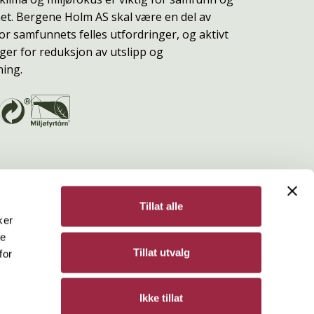
t. Bergene Holm AS skal være en del av
or samfunnets felles utfordringer, og aktivt
ger for reduksjon av utslipp og
ning.
Tillat alle
ker
de
Bergene Holm
Tillat utvalg
for
Personvern
Ikke tillat