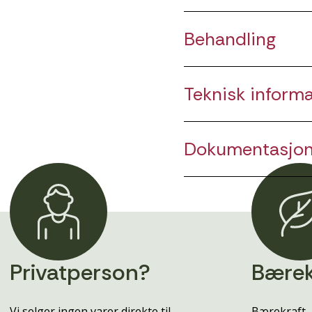
Behandling
Teknisk inform
Dokumentasjo
Privatperson?
Bærek
Vi selger ingen varer direkte til
Bærekraft, 