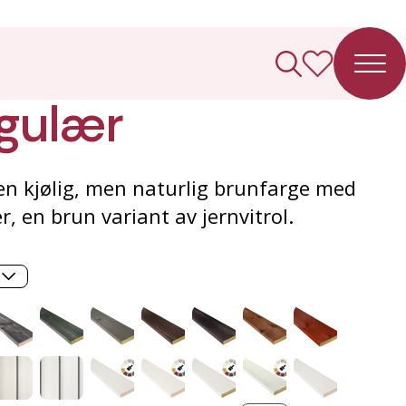
ledning
gulær
 en kjølig, men naturlig brunfarge med
, en brun variant av jernvitrol.