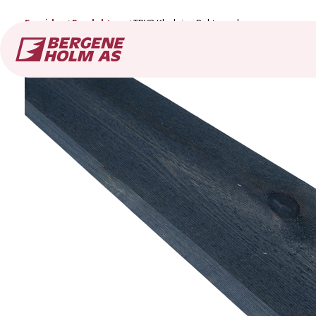
Forside
Produkter
TRYR Kledning Rektangulær