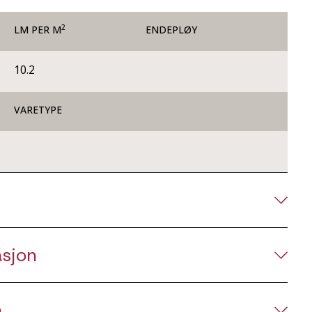
2
LM PER M
ENDEPLØY
10.2
VARETYPE
asjon
n