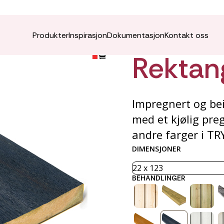
TRYR K
Produkter
Inspirasjon
Dokumentasjon
Kontakt oss
Rektan
Impregnert og bei
med et kjølig pre
andre farger i TR
DIMENSJONER
BEHANDLINGER