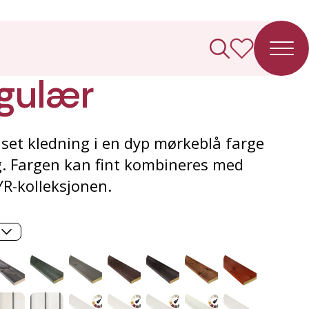
ledning
gulær
set kledning i en dyp mørkeblå farge
g. Fargen kan fint kombineres med
YR-kolleksjonen.