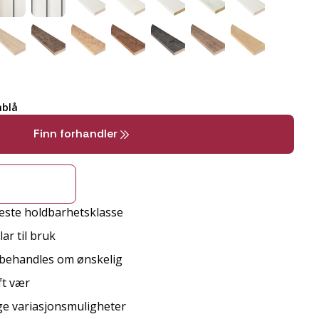
nblå
Finn forhandler
este holdbarhetsklasse
ar til bruk
erbehandles om ønskelig
ft vær
ge variasjonsmuligheter