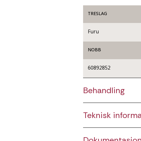
TRESLAG
Furu
NOBB
60892852
Behandling
Teknisk inform
Dokumentasjo