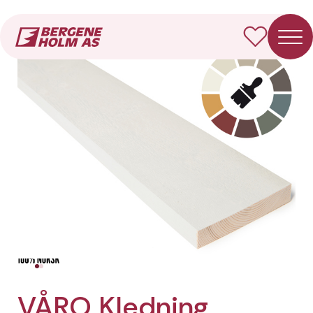
Forside
Produkter
VÅRO Kledning Rektangulær
VÅRO Kledning