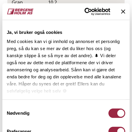
Gran
10.2
NOBB
VARETYPE
Ja, vi bruker også cookies
53086838
Med cookies kan vi gi innhold og annonser et personlig
preg, så du kan se mer av det du liker hos oss (og
Produktinformasjon
kanskje slippe å se så mye av det andre). 🌲 Vi deler
også noe av dette med de plattformene der vi driver
annonsering og analysearbeid. Sånn kan vi gjøre det
Rektangulær kledning, ofte kalt
enda bedre for deg og din opplevelse med alle kanalene
tømmermannskledning, har en utbredt tradisjon, og
våre. Håper du synes det er greit! Ellers kan du
er den klart vanligste kledningstypen i Norge.
selvfølgelig velge helt selv 🍪
Kledningen monteres som over- og underligger. Den
rette og enkle formen, og de mange dimensjonene,
gir Rektangulær kledning et mangfold av
Her kan du lese vår personvernerklæring.
Samtykkevalg
kombinasjonsmuligheter. Den er i sin enkelhet også
Nødvendig
anvendelig til mye mer enn kledning: Belistning,
hjørnekasser, vindskier og andre bygningsdeler
Preferanser