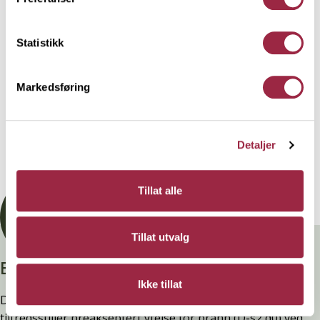
utenfor huset som eks. rekkverk og gjerder.
Statistikk
Behandling
Markedsføring
Teknisk informasjon
Detaljer
Dokumentasjon
Tillat alle
Tillat utvalg
Branntestet
Ikke tillat
Denne kledninger er testet, dokumentert, godkjent og
tilfredsstiller preakseptert ytelse for brann (D-s2,d0) ved