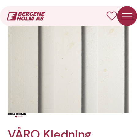
Forside
Produkter
VÅRO Kledning Rektangulær
VÅRO Kledning