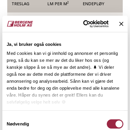
2
TRESLAG
LM PER M
ENDEPLØY
Gran
10.2
NOBB
VARETYPE
Ja, vi bruker også cookies
50478464
Med cookies kan vi gi innhold og annonser et personlig
preg, så du kan se mer av det du liker hos oss (og
kanskje slippe å se så mye av det andre). 🌲 Vi deler
Produktinformasjon
også noe av dette med de plattformene der vi driver
annonsering og analysearbeid. Sånn kan vi gjøre det
Rektangulær kledning, ofte kalt
enda bedre for deg og din opplevelse med alle kanalene
tømmermannskledning, har en utbredt tradisjon, og
våre. Håper du synes det er greit! Ellers kan du
er den klart vanligste kledningstypen i Norge.
selvfølgelig velge helt selv 🍪
Kledningen benyttes oftest som stående over- og
underligger, men den rette og enkle formen, og de
Her kan du lese vår personvernerklæring.
Samtykkevalg
mange dimensjonene, gir Rektangulær kledning et
Nødvendig
mangfold av kombinasjonsmuligheter. Den er i sin