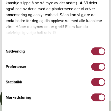
kanskje slippe å se så mye av det andre). 🌲 Vi deler
også noe av dette med de plattformene der vi driver
NOBB
VARETYPE
annonsering og analysearbeid. Sånn kan vi gjøre det
enda bedre for deg og din opplevelse med alle kanalene
60892752
våre. Håper du synes det er greit! Ellers kan du
selvfølgelig velge helt selv 🍪
Behandling
Her kan du lese vår personvernerklæring.
Samtykkevalg
Nødvendig
Teknisk informasjon
Preferanser
Dokumentasjon
Statistikk
Markedsføring