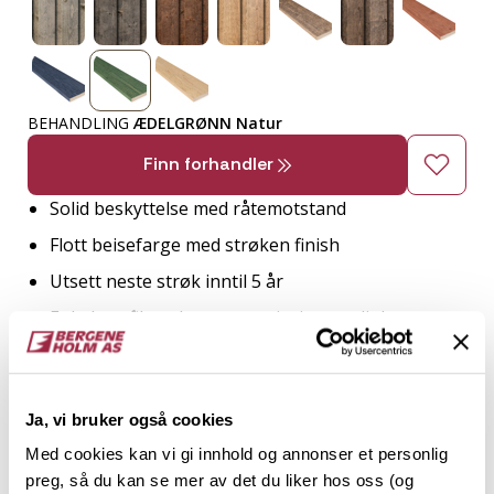
BEHANDLING
ÆDELGRØNN Natur
Finn forhandler
Solid beskyttelse med råtemotstand
Flott beisefarge med strøken finish
Utsett neste strøk inntil 5 år
Enkel profil med mange variasjonsmuligheter
Ferdig behandlet og klar til bruk
2
Ja, vi bruker også cookies
TRESLAG
LM PER M
ENDEPLØY
Med cookies kan vi gi innhold og annonser et personlig
preg, så du kan se mer av det du liker hos oss (og
Gran
10.2