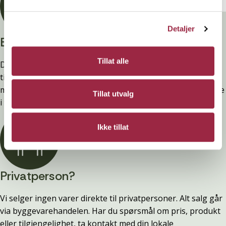
Detaljer
Branntestet
Tillat alle
Denne kledninger er testet, dokumentert, godkjent og
tilfredsstiller preakseptert ytelse for brann (D-s2,d0) ved
montering. Ytelsen opprettholdes ved å følge anvisningene
Tillat utvalg
i våre FDV-er.
Ikke tillat
Privatperson?
Vi selger ingen varer direkte til privatpersoner. Alt salg går
via byggevarehandelen. Har du spørsmål om pris, produkt
eller tilgjengelighet, ta kontakt med din lokale