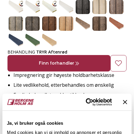
BEHANDLING
TRYR Aftenrød
Finn forhandler
Impregnering gir høyeste holdbarhetsklasse
Lite vedlikehold, etterbehandles om ønskelig
Ferdig behandlet og klar til bruk
Beste beskyttelse i tøft vær
Enkel profil med mange variasjonsmuligheter
Ja, vi bruker også cookies
2
Med cookies kan vi gi innhold og annonser et personlig
TRESLAG
LM PER M
ENDEPLØY