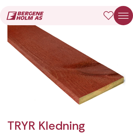
Forside
Produkter
TRYR Kledning Rektangulær
TRYR Kledning