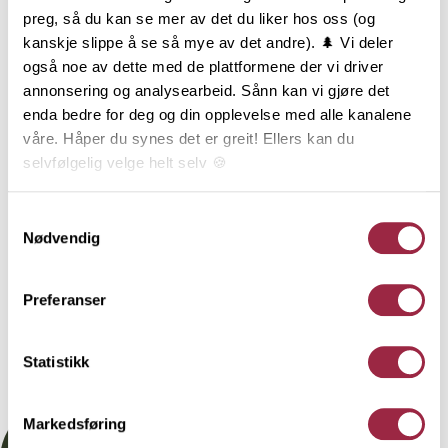
preg, så du kan se mer av det du liker hos oss (og
kanskje slippe å se så mye av det andre). 🌲 Vi deler
Furu
10.2
også noe av dette med de plattformene der vi driver
annonsering og analysearbeid. Sånn kan vi gjøre det
NOBB
VARETYPE
enda bedre for deg og din opplevelse med alle kanalene
våre. Håper du synes det er greit! Ellers kan du
selvfølgelig velge helt selv 🍪
60652896
Her kan du lese vår personvernerklæring.
Samtykkevalg
Behandling
Nødvendig
Preferanser
Teknisk informasjon
Statistikk
Dokumentasjon
Markedsføring