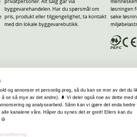
e
privatpersoner. Alt salg går via
menneskehe
byggevarehandelen. Har du spørsmål om
løsningen f
e
pris, produkt eller tilgjengelighet, ta kontakt
søke løsnin
med din lokale byggevarebutikk.
miljøbelast
s
old og annonser et personlig preg, så du kan se mer av det du li
 å se så mye av det andre). 🌲 Vi deler også noe av dette med 
m oss
Hurtiglenker
 annonsering og analysearbeid. Sånn kan vi gjøre det enda bedre 
alle kanalene våre. Håper du synes det er greit! Ellers kan du
be hos oss
Ofte stilte spørsmål
 🍪
takt oss
Eksteriørkolleksjoner
vernerklæring.