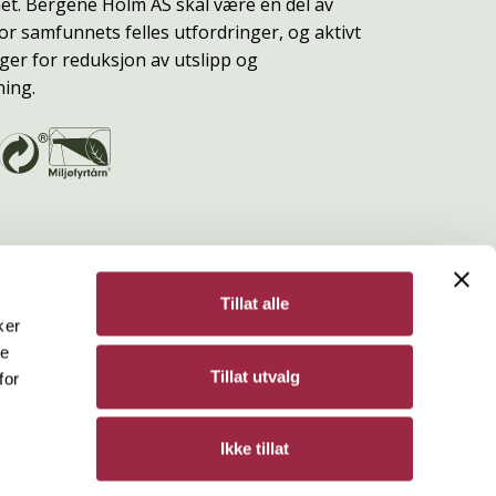
t. Bergene Holm AS skal være en del av
or samfunnets felles utfordringer, og aktivt
ger for reduksjon av utslipp og
ning.
Tillat alle
ker
de
Bergene Holm
Tillat utvalg
for
Personvern
Ikke tillat