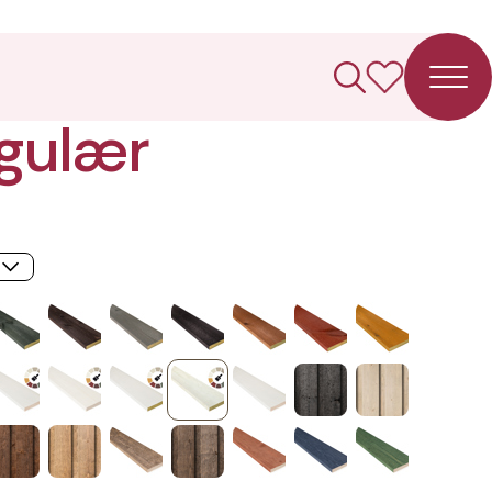
ledning
gulær