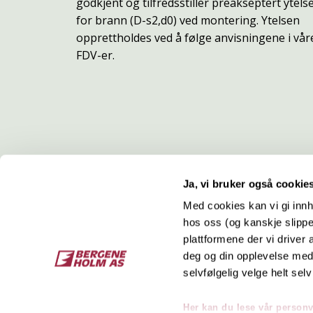
godkjent og tilfredsstiller preakseptert ytels
for brann (D-s2,d0) ved montering. Ytelsen
opprettholdes ved å følge anvisningene i vår
FDV-er.
Ja, vi bruker også cookie
Med cookies kan vi gi innh
hos oss (og kanskje slippe
Kontakt
O
plattformene der vi driver
deg og din opplevelse med 
Bergene Holm AS
Job
selvfølgelig velge helt selv
Tel: +47 33 15 66 66
Kon
Ordre:
ordre@bergeneholm.no
Her kan du lese vår person