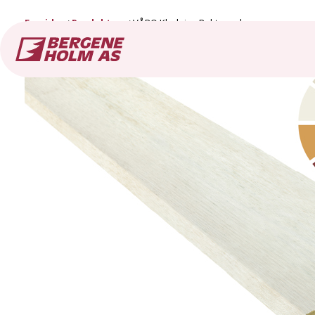
Forside
Produkter
VÅRO Kledning Rektangulær