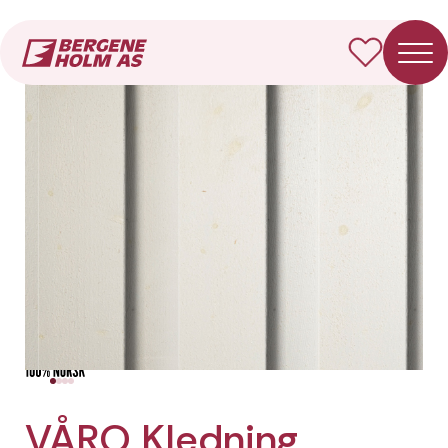
Forside
Produkter
VÅRO Kledning Rektangulær
VÅRO Kledning