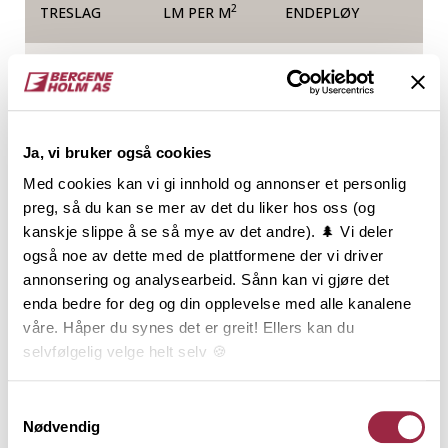
2
TRESLAG
LM PER M
ENDEPLØY
Gran
10.2
NOBB
VARETYPE
Ja, vi bruker også cookies
50403386
Med cookies kan vi gi innhold og annonser et personlig
preg, så du kan se mer av det du liker hos oss (og
kanskje slippe å se så mye av det andre). 🌲 Vi deler
Produktinformasjon
også noe av dette med de plattformene der vi driver
annonsering og analysearbeid. Sånn kan vi gjøre det
Rektangulær kledning, ofte kalt
enda bedre for deg og din opplevelse med alle kanalene
tømmermannskledning, har en utbredt tradisjon, og
våre. Håper du synes det er greit! Ellers kan du
er den klart vanligste kledningstypen i Norge.
selvfølgelig velge helt selv 🍪
Kledningen benyttes oftest som stående over- og
underligger, men den rette og enkle formen, og de
Her kan du lese vår personvernerklæring.
Samtykkevalg
mange dimensjonene, gir Rektangulær kledning et
Nødvendig
mangfold av kombinasjonsmuligheter. Den er i sin