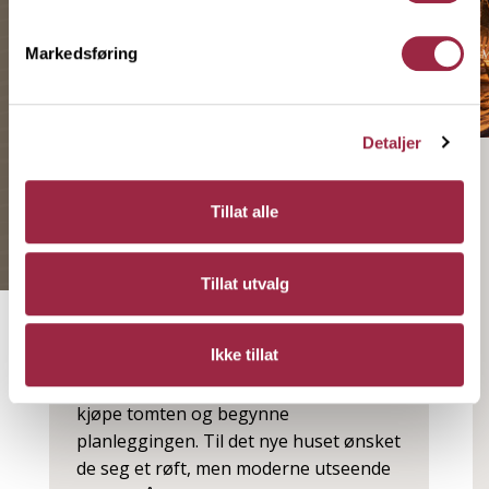
Markedsføring
Detaljer
EKSTERIØRPRISEN
Tillat alle
Moderne funkishus med
natursteinmur
Tillat utvalg
Da det dukket opp en tomt i
Ikke tillat
nærområdet som var både sentral og
med god utsikt bestemte Kim seg for å
kjøpe tomten og begynne
planleggingen. Til det nye huset ønsket
de seg et røft, men moderne utseende