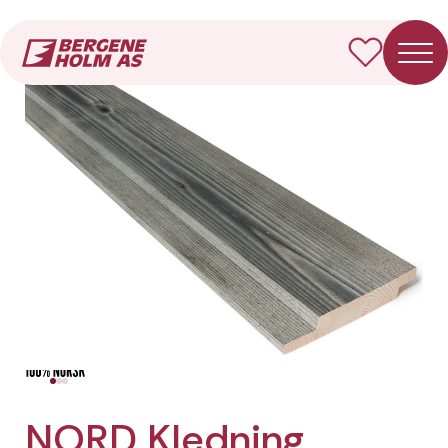
Forside
Produkter
NORD Kledning Dobbelfals rett
NORD Kledning