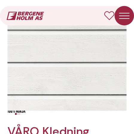
Forside
Produkter
VÅRO Kledning Dobbelfals 28° (gammel)
VÅRO Kledning