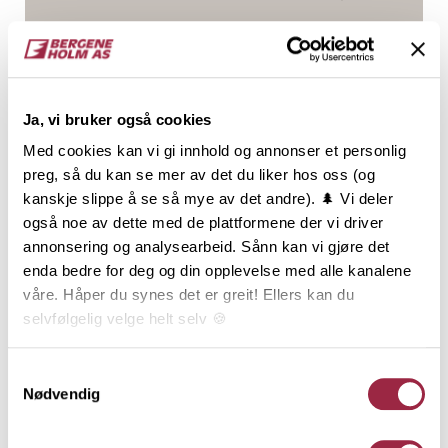
Gran
7.7
NOBB
VARETYPE
Ja, vi bruker også cookies
Med cookies kan vi gi innhold og annonser et personlig
50504981
preg, så du kan se mer av det du liker hos oss (og
kanskje slippe å se så mye av det andre). 🌲 Vi deler
også noe av dette med de plattformene der vi driver
Produktinformasjon
annonsering og analysearbeid. Sånn kan vi gjøre det
enda bedre for deg og din opplevelse med alle kanalene
Dobbelfals Gammel, ofte også kalt Dobbelfals 28
våre. Håper du synes det er greit! Ellers kan du
grader, har sitt utspring fra Vestlandet, men
selvfølgelig velge helt selv 🍪
benyttes i dag over hele landet. Dobbelfals Gammel
er en stilfull og teknisk god profil som passer til
Her kan du lese vår personvernerklæring.
Samtykkevalg
mange typer hus, og den er en av de mest solgte
Nødvendig
kledningene i Norge. Dobbelfals Gammel kan
monteres både stående og liggende, men er mest