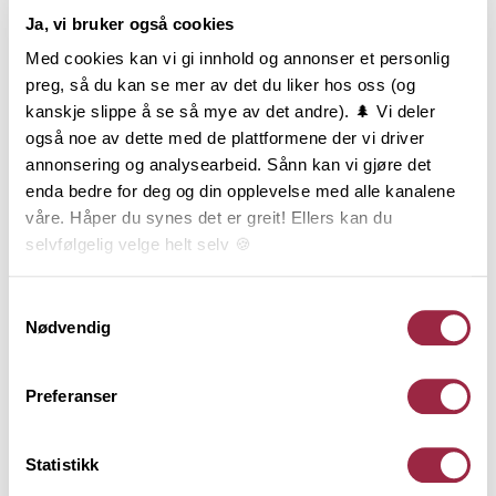
Ja, vi bruker også cookies
NOBB
VARETYPE
Med cookies kan vi gi innhold og annonser et personlig
preg, så du kan se mer av det du liker hos oss (og
56243002
kanskje slippe å se så mye av det andre). 🌲 Vi deler
også noe av dette med de plattformene der vi driver
annonsering og analysearbeid. Sånn kan vi gjøre det
Produktinformasjon
enda bedre for deg og din opplevelse med alle kanalene
våre. Håper du synes det er greit! Ellers kan du
Dobbelfals Rett er kledningen som gir en stram og
selvfølgelig velge helt selv 🍪
enkel veggflate. Det maskuline uttrykket forsterkes
av de rette kantene og den 12 mm skyggen. Likevel
Her kan du lese vår personvernerklæring.
Samtykkevalg
gir Dobbelfals Rett et naturlig og balansert inntrykk
Nødvendig
av boligen. Dobbelfals Rett er mest brukt stående.
Kledningen leveres i dimensjonene 19x098, 19x123
og 19x148 mm, og med flere typer behandlinger.
Preferanser
Statistikk
Teknisk informasjon