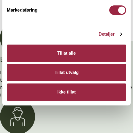
Markedsføring
Dokumentasjon
Detaljer
Tillat alle
Branntestet
Denne kledninger er testet, dokumentert, godkjent og
Tillat utvalg
tilfredsstiller preakseptert ytelse for brann (D-s2,d0) ved
montering. Ytelsen opprettholdes ved å følge anvisningene
Ikke tillat
i våre FDV-er.