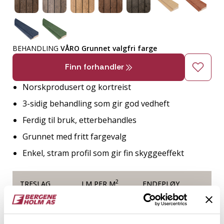
BEHANDLING
VÅRO Grunnet valgfri farge
Finn forhandler
Norskprodusert og kortreist
3-sidig behandling som gir god vedheft
Ferdig til bruk, etterbehandles
Grunnet med fritt fargevalg
Enkel, stram profil som gir fin skyggeeffekt
2
TRESLAG
LM PER M
ENDEPLØY
Gran
9.6