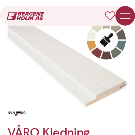
Forside
Produkter
VÅRO Kledning Dobbelfals rett
VÅRO Kledning