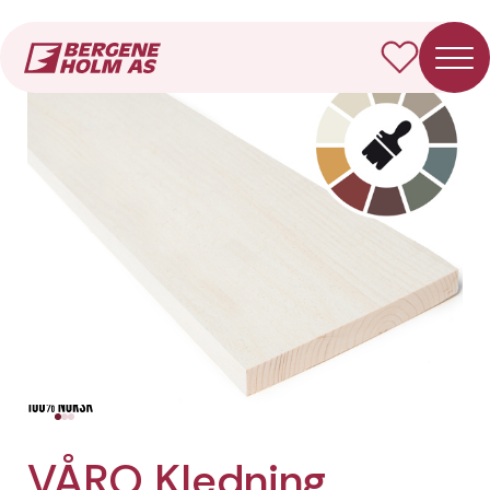
Forside
Produkter
VÅRO Kledning Rektangulær
VÅRO Kledning