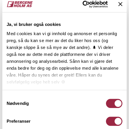
Gran
6.8
NOBB
VARETYPE
Ja, vi bruker også cookies
Med cookies kan vi gi innhold og annonser et personlig
56242423
preg, så du kan se mer av det du liker hos oss (og
kanskje slippe å se så mye av det andre). 🌲 Vi deler
Produktinformasjon
også noe av dette med de plattformene der vi driver
annonsering og analysearbeid. Sånn kan vi gjøre det
enda bedre for deg og din opplevelse med alle kanalene
Rektangulær kledning, ofte kalt
våre. Håper du synes det er greit! Ellers kan du
tømmermannskledning, har en utbredt tradisjon, og
selvfølgelig velge helt selv 🍪
er den klart vanligste kledningstypen i Norge.
Kledningen benyttes oftest som stående over- og
underligger, men den rette og enkle formen, og de
Her kan du lese vår personvernerklæring.
Samtykkevalg
mange dimensjonene, gir Rektangulær kledning et
Nødvendig
mangfold av kombinasjonsmuligheter. Den er i sin
enkelhet også anvendelig til mye mer enn kledning:
Preferanser
Belistning, hjørnekasser, vindskier og andre