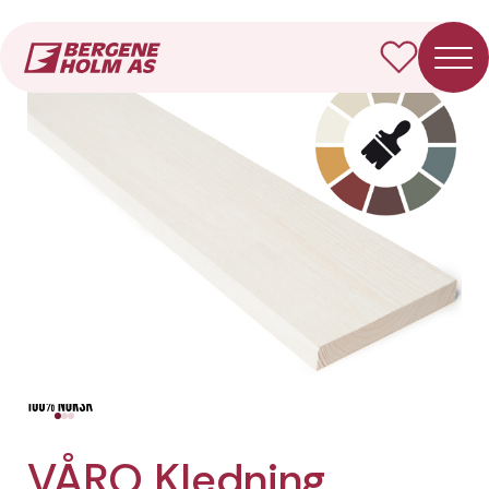
Forside
Produkter
VÅRO Kledning Rektangulær
VÅRO Kledning