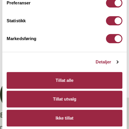
bygningsdeler utenfor huset som eks. rekkverk og
Preferanser
gjerder.
Statistikk
Behandling
Markedsføring
Teknisk informasjon
Detaljer
Dokumentasjon
Tillat alle
Tillat utvalg
Branntestet
Ikke tillat
Denne kledninger er testet, dokumentert, godkjent og