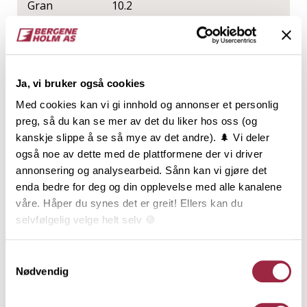
Gran
10.2
NOBB
VARETYPE
56242514
Ja, vi bruker også cookies
Med cookies kan vi gi innhold og annonser et personlig
preg, så du kan se mer av det du liker hos oss (og
Produktinformasjon
kanskje slippe å se så mye av det andre). 🌲 Vi deler
også noe av dette med de plattformene der vi driver
Rektangulær kledning, ofte kalt
annonsering og analysearbeid. Sånn kan vi gjøre det
tømmermannskledning, har en utbredt tradisjon, og
enda bedre for deg og din opplevelse med alle kanalene
er den klart vanligste kledningstypen i Norge.
våre. Håper du synes det er greit! Ellers kan du
Kledningen benyttes oftest som stående over- og
selvfølgelig velge helt selv 🍪
underligger, men den rette og enkle formen, og de
mange dimensjonene, gir Rektangulær kledning et
Her kan du lese vår personvernerklæring.
Samtykkevalg
mangfold av kombinasjonsmuligheter. Den er i sin
Nødvendig
enkelhet også anvendelig til mye mer enn kledning:
Belistning, hjørnekasser, vindskier og andre