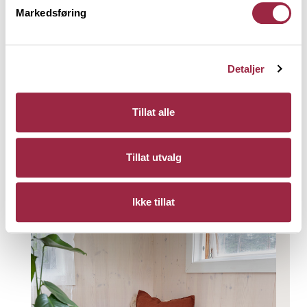
EVENTYRLIG CAMPING
BRA NOK
Markedsføring
Naturhytta
Detaljer
Skuespiller Henrik Mestad hadde et
tydelig fokus på gjenbruk og materialer
som er BRA NOK da han bygde hytta si i
Tillat alle
Eventyrlig Camping.
Tillat utvalg
Les mer
Ikke tillat