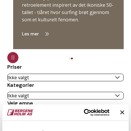
retroelement inspirert av det ikoniske 50-
tallet - tiåret hvor surfing brøt gjennom
som et kulturelt fenomen.
Les mer
Priser
Kategorier
Velg emne
2
inspirasjonsartikler