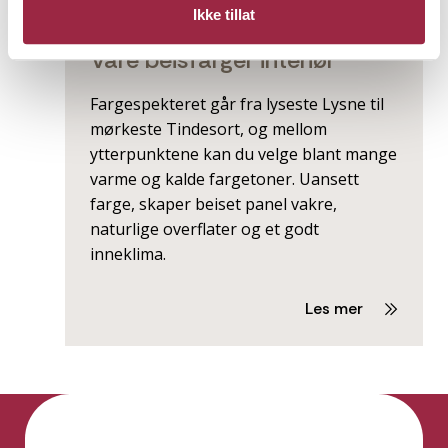
INTERIØR
BEIS
BEHANDLING
Ikke tillat
Våre beisfarger interiør
Fargespekteret går fra lyseste Lysne til
mørkeste Tindesort, og mellom
ytterpunktene kan du velge blant mange
varme og kalde fargetoner. Uansett
farge, skaper beiset panel vakre,
naturlige overflater og et godt
inneklima.
Les mer