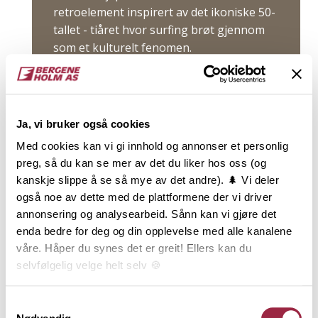
retroelement inspirert av det ikoniske 50-
tallet - tiåret hvor surfing brøt gjennom
som et kulturelt fenomen.
Les mer
Ja, vi bruker også cookies
Med cookies kan vi gi innhold og annonser et personlig
Priser
preg, så du kan se mer av det du liker hos oss (og
kanskje slippe å se så mye av det andre). 🌲 Vi deler
også noe av dette med de plattformene der vi driver
Kategorier
annonsering og analysearbeid. Sånn kan vi gjøre det
enda bedre for deg og din opplevelse med alle kanalene
Velg emne
våre. Håper du synes det er greit! Ellers kan du
selvfølgelig velge helt selv 🍪
1
inspirasjonsartikler
Her kan du lese vår personvernerklæring.
Samtykkevalg